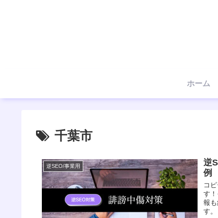
ホーム
千葉市
逆
逆SEO/事業用
例
コピ
す！
報も
す。