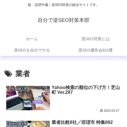
脱・誹謗中傷！逆SEO対策の総合サイトです。
自分で逆SEO対策本部
ホーム
逆SEO対策とは
逆SEOを自分でやる
逆SEO優良会社8選
業者
Yahoo検索の順位の下げ方！芝山
逆SEO/個人用
町 Ver.287
2023.03.27
業者比較8社／匝瑳市 特集892
逆SEO/個人用