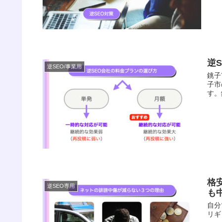
逆
逆SEO/事業用
銚子
子市
す。
格
逆SEO専用
も
自分
リギ