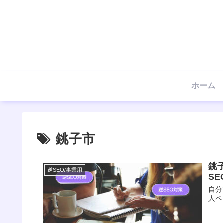
ホーム
銚子市
銚
逆SEO/事業用
S
自分
人ベ