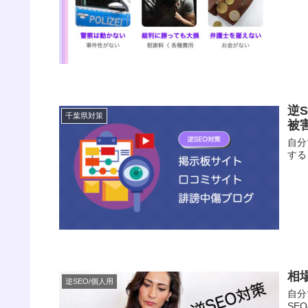
逆
千葉県対策
被
自分
する
相
逆SEO/個人用
自分
SE