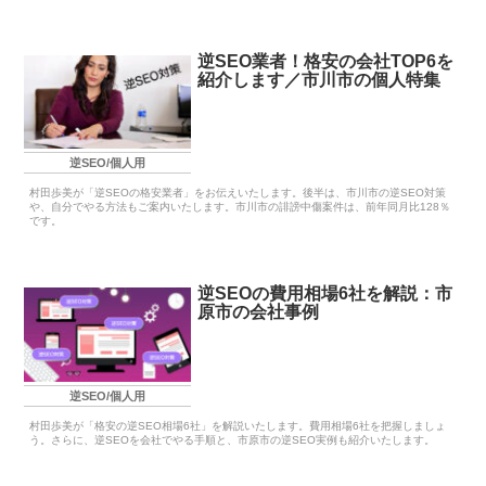
逆SEO業者！格安の会社TOP6を
紹介します／市川市の個人特集
逆SEO/個人用
村田歩美が「逆SEOの格安業者」をお伝えいたします。後半は、市川市の逆SEO対策
や、自分でやる方法もご案内いたします。市川市の誹謗中傷案件は、前年同月比128％
です。
逆SEOの費用相場6社を解説：市
原市の会社事例
逆SEO/個人用
村田歩美が「格安の逆SEO相場6社」を解説いたします。費用相場6社を把握しましょ
う。さらに、逆SEOを会社でやる手順と、市原市の逆SEO実例も紹介いたします。