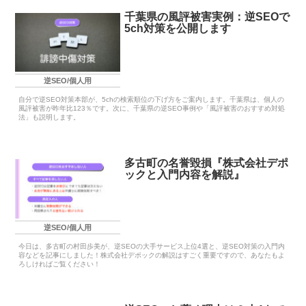
千葉県の風評被害実例：逆SEOで
5ch対策を公開します
逆SEO/個人用
自分で逆SEO対策本部が、5chの検索順位の下げ方をご案内します。千葉県は、個人の
風評被害が昨年比123％です。次に、千葉県の逆SEO事例や「風評被害のおすすめ対処
法」も説明します。
多古町の名誉毀損『株式会社デポ
ックと入門内容を解説』
逆SEO/個人用
今日は、多古町の村田歩美が、逆SEOの大手サービス上位4選と、逆SEO対策の入門内
容などを記事にしました！株式会社デポックの解説はすごく重要ですので、あなたもよ
ろしければご覧ください！