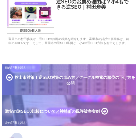
逆SEOのお薦め理由は？小4もで
きる逆SEO｜村田歩美
逆SEO/個人用
富里市の村田歩美が、逆SEOのお薦め根拠を紹介します。富里市の誹謗中傷推移は、前
年比130％です。そして、富里市の逆SEO事例と、小4の逆SEO方法もお伝えします。
館山市対策！逆SEO対策の進め方／グーグル検索の順位の下げ方を
公開
激安の逆SEO3比較について／神崎町の風評被害実例