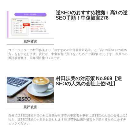
逆SEOのおすすめ根拠：高1の逆
SEO手順！中傷被害278
風評被害
コピーライターの村田歩美より『おすすめの中傷被害対処法』と『高1の逆SEOの進め
方』をお伝えします。貴社が、中傷被害に負けないためにご案内いたします。市原市の
風評被害数は、前年同月比+17％です。
村田歩美の対応策 No.969【逆
SEOの人気の会社上位5社】
風評被害
自分で逆SEO対策本部の村田歩美が君津市の事業者を事例に逆SEOの人気の会社上位5
社と、逆SEO対策の手順をお話しします!君津市民は風評被害を予防するために必ずチ
ェックください!