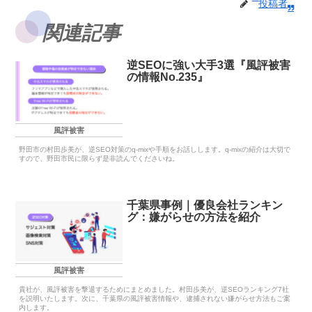
投稿者
関連記事
逆SEOに強い大手3選『風評被害
の情報No.235』
風評被害
野田市の村田歩美が、逆SEO対策のq-mixや手順をお話しします。q-mixの紹介は大切で
すので、野田市民に限らず是非読んでくださいね。
千葉県事例｜優良会社ランキン
グ：嫌がらせの方法を紹介
風評被害
貴社が、風評被害を撃退するためにまとめました。村田歩美が、逆SEOランキング7社
を説明いたします。次に、千葉県の風評被害情報や、逮捕されない嫌がらせ方法もご案
内します。