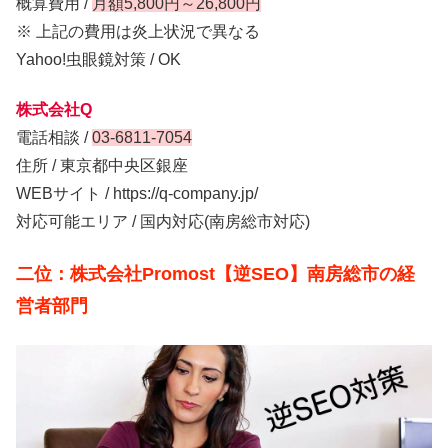
概算費用 /
月額5,800円～26,800円
※ 上記の費用は炎上状況で異なる
Yahoo!虫眼鏡対策 / OK
株式会社Q
電話相談 /
03-6811-7054
住所 / 東京都中央区銀座
WEBサイト / https://q-company.jp/
対応可能エリア / 国内対応(南房総市対応)
二位：株式会社Promost【逆SEO】南房総市の経
営者部門