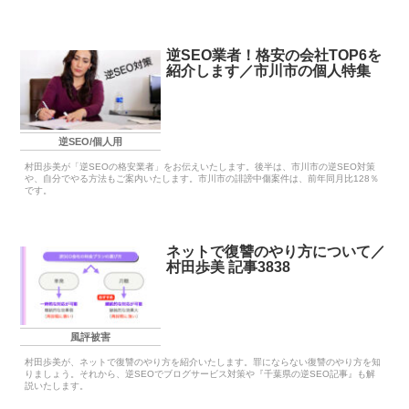
逆SEO業者！格安の会社TOP6を
紹介します／市川市の個人特集
逆SEO/個人用
村田歩美が「逆SEOの格安業者」をお伝えいたします。後半は、市川市の逆SEO対策
や、自分でやる方法もご案内いたします。市川市の誹謗中傷案件は、前年同月比128％
です。
ネットで復讐のやり方について／
村田歩美 記事3838
風評被害
村田歩美が、ネットで復讐のやり方を紹介いたします。罪にならない復讐のやり方を知
りましょう。それから、逆SEOでブログサービス対策や『千葉県の逆SEO記事』も解
説いたします。