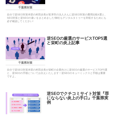
千葉県対策
自分で逆SEO対策本部の村田歩美が富津市の法人さんに逆SEO対策の費用比較4選と、
SEO対策と逆SEOの違いをまとめました!御社もデジタルタトゥーを対処するためにも
必ず確認してください!
逆SEOの厳選のサービスTOP5選
と栄町の炎上記事
千葉県対策
自分で逆SEO対策本部の村田歩美が栄町の企業向けに逆SEOの厳選のサービスTOP5選
と、逆SEOの手順についてお伝えいたします！逆SEOのキューミックスと手順は重要
ですよ。
逆SEOでクチコミサイト対策『罪
にならない炎上の手口』千葉県実
例