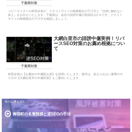
千葉県対策
コピーライターの村田歩美が、クチコミサイトの検索順位の下げ方と『法律に触れない
炎上』をお伝えいたします。千葉県は、会社の誹謗中傷が前回比121％です。クチコミ
サイトの検索順位の下げ方を確認しましょう。
大網白里市の誹謗中傷実例！リバ
ースSEO対策のお薦め根拠につい
て
千葉県対策
村田歩美が【お薦めの中傷防止策】を説明いたします。後半は、訴えられない復讐のや
り方や【大網白里市の中傷対策】もご案内いたします。
御宿町の名誉毀損と逆SEOの手法