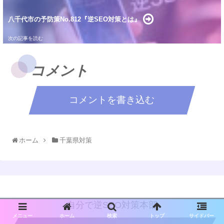
八千代市の予防策No.812『逆SEO対策とは』
コメント
コメントを書き込む
ホーム
千葉県対策
自分で逆SEO対策本部
メニュー
ホーム
検索
トップ
サイドバー