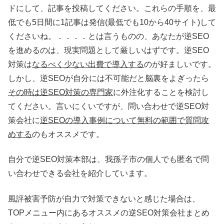
ドにして、記事を投稿してください。これらの手順を、最
低でも5日間に1記事は発信(最低でも10から40サイト)して
くださいね。．．．．とは言うものの、あなたが逆SEO
を進めるのは、現実問題として厳しいはずです。逆SEO
対策は
なるべく少ない出費で導入する
のが好ましいです。
しかし、逆SEOが自分には不可能だと脳裏をよぎったら
その時は逆SEO対策の専門家
に外注化することを検討し
てください。言いにくいですが、問い合わせで逆SEO対
策会社に
逆SEOの導入事例について無料の範囲で質問攻
めする
のもオススメです。
自分で逆SEO対策本部は、我孫子市の個人でも匿名で問
い合わせできる会社を紹介しています。
風評被害予防が自力で対策できないと感じた場合は、
TOPメニュー内にあるオススメの逆SEO対策会社まとめ