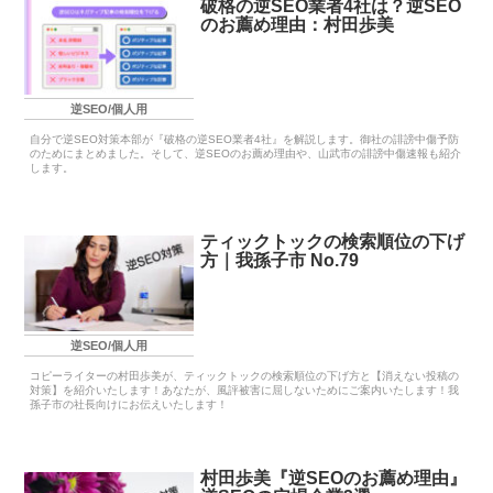
破格の逆SEO業者4社は？逆SEO
のお薦め理由：村田歩美
逆SEO/個人用
自分で逆SEO対策本部が『破格の逆SEO業者4社』を解説します。御社の誹謗中傷予防
のためにまとめました。そして、逆SEOのお薦め理由や、山武市の誹謗中傷速報も紹介
します。
ティックトックの検索順位の下げ
方｜我孫子市 No.79
逆SEO/個人用
コピーライターの村田歩美が、ティックトックの検索順位の下げ方と【消えない投稿の
対策】を紹介いたします！あなたが、風評被害に屈しないためにご案内いたします！我
孫子市の社長向けにお伝えいたします！
村田歩美『逆SEOのお薦め理由』