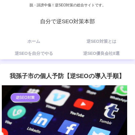
脱・誹謗中傷！逆SEO対策の総合サイトです。
自分で逆SEO対策本部
ホーム
逆SEO対策とは
逆SEOを自分でやる
逆SEO優良会社8選
我孫子市の個人予防【逆SEOの導入手順】