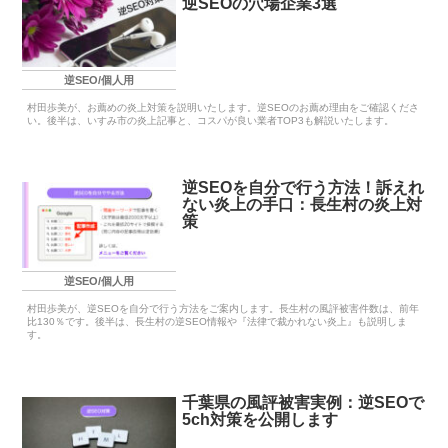
逆SEOの穴場企業3選
逆SEO/個人用
村田歩美が、お薦めの炎上対策を説明いたします。逆SEOのお薦め理由をご確認くださ
い。後半は、いすみ市の炎上記事と、コスパが良い業者TOP3も解説いたします。
逆SEOを自分で行う方法！訴えれ
ない炎上の手口：長生村の炎上対
策
逆SEO/個人用
村田歩美が、逆SEOを自分で行う方法をご案内します。長生村の風評被害件数は、前年
比130％です。後半は、長生村の逆SEO情報や『法律で裁かれない炎上』も説明しま
す。
千葉県の風評被害実例：逆SEOで
5ch対策を公開します