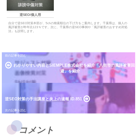
逆SEO/個人用
自分で逆SEO対策本部が、5chの検索順位の下げ方をご案内します。千葉県は、個人の
風評被害が昨年比123％です。次に、千葉県の逆SEO事例や「風評被害のおすすめ対処
法」も説明します。
わかりやすい内容とSIEMPLE株式会社を紹介「八街市の風評被害回
避」を紹介
逆SEO対策の手法講座と炎上の速報 ID.851
コメント